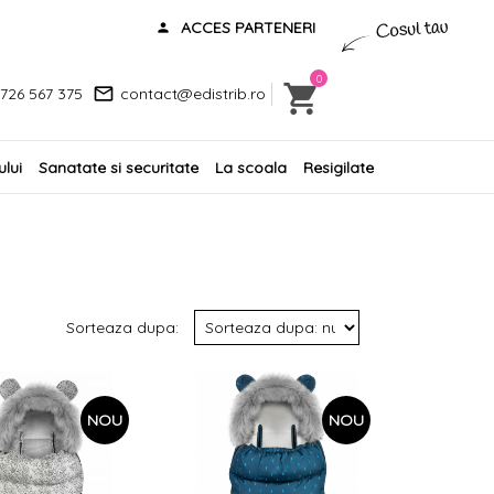
ACCES PARTENERI
0
726 567 375
contact@edistrib.ro
lui
Sanatate si securitate
La scoala
Resigilate
Sorteaza dupa:
NOU
NOU