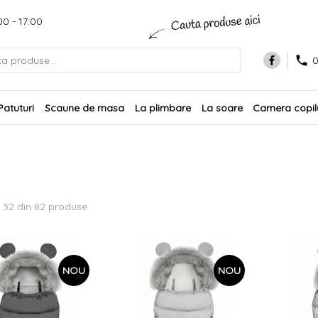
00 - 17:00
0
Patuturi
Scaune de masa
La plimbare
La soare
Camera copilu
 32 din 82 produse
NOU
NOU