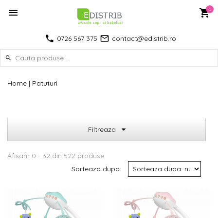
0
0726 567 375
contact@edistrib.ro
Home
|
Patuturi
Filtreaza
Afisam 0 - 32 din 522 produse
Sorteaza dupa: