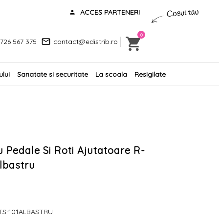
ACCES PARTENERI
0
726 567 375
contact@edistrib.ro
lui
Sanatate si securitate
La scoala
Resigilate
u Pedale Si Roti Ajutatoare R-
Albastru
TS-101ALBASTRU