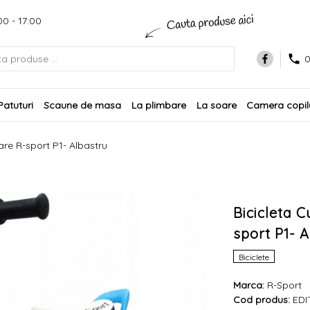
00 - 17:00
0
Patuturi
Scaune de masa
La plimbare
La soare
Camera copilu
are R-sport P1- Albastru
Bicicleta C
sport P1- 
Biciclete
Marca:
R-Sport
Cod produs:
EDI