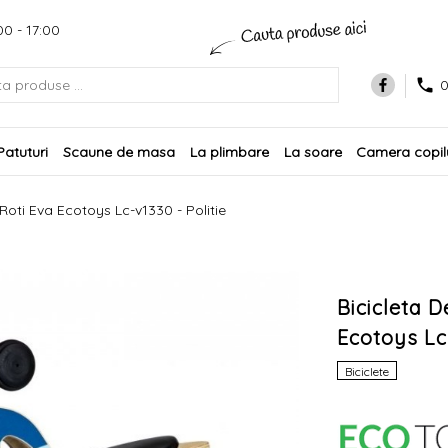
00 - 17:00
0
Patuturi
Scaune de masa
La plimbare
La soare
Camera copilu
Roti Eva Ecotoys Lc-v1330 - Politie
Bicicleta 
Ecotoys Lc-
Biciclete