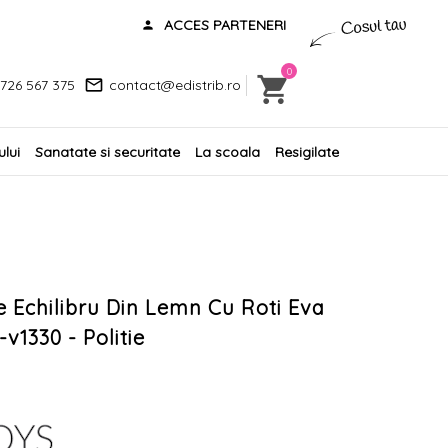
ACCES PARTENERI
0
726 567 375
contact@edistrib.ro
lui
Sanatate si securitate
La scoala
Resigilate
De Echilibru Din Lemn Cu Roti Eva
v1330 - Politie