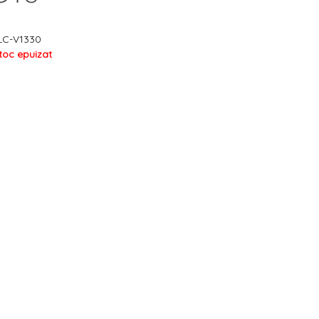
LC-V1330
toc epuizat