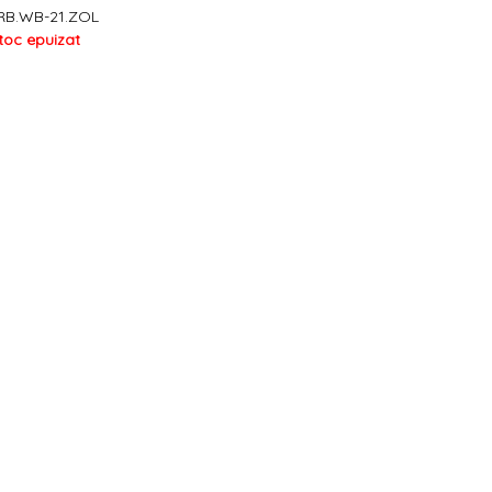
RB.WB-21.ZOL
toc epuizat