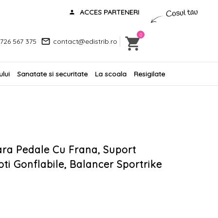
ACCES PARTENERI
0
726 567 375
contact@edistrib.ro
lui
Sanatate si securitate
La scoala
Resigilate
Fara Pedale Cu Frana, Suport
oti Gonflabile, Balancer Sportrike