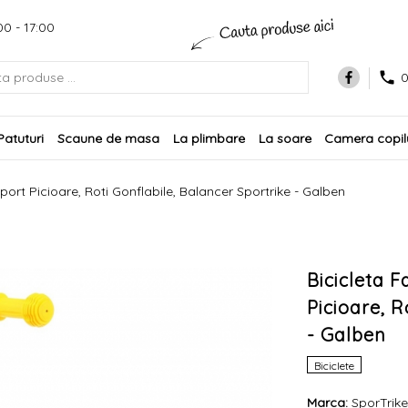
00 - 17:00
0
Patuturi
Scaune de masa
La plimbare
La soare
Camera copilu
ort Picioare, Roti Gonflabile, Balancer Sportrike - Galben
Bicicleta 
Picioare, R
- Galben
Biciclete
Marca:
SporTrike