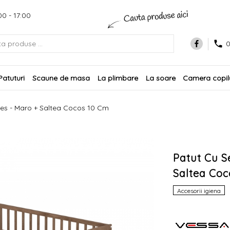
00 - 17:00
0
Patuturi
Scaune de masa
La plimbare
La soare
Camera copilu
res - Maro + Saltea Cocos 10 Cm
Patut Cu S
Saltea Coc
Accesorii igiena