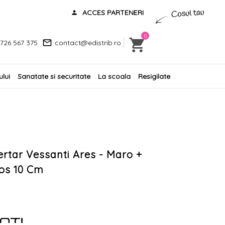
ACCES PARTENERI
0
726 567 375
contact@edistrib.ro
lui
Sanatate si securitate
La scoala
Resigilate
ertar Vessanti Ares - Maro +
os 10 Cm