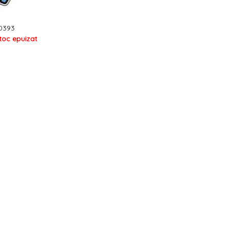
0393
toc epuizat