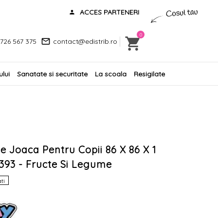
ACCES PARTENERI
0
726 567 375
contact@edistrib.ro
lui
Sanatate si securitate
La scoala
Resigilate
e Joaca Pentru Copii 86 X 86 X 1
393 - Fructe Si Legume
ti