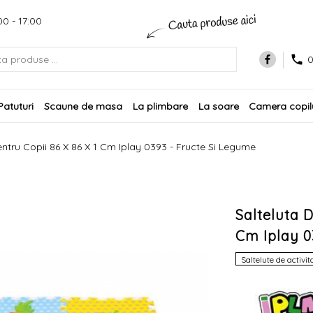
00 - 17:00
0
Patuturi
Scaune de masa
La plimbare
La soare
Camera copilu
ntru Copii 86 X 86 X 1 Cm Iplay 0393 - Fructe Si Legume
Salteluta D
Cm Iplay 0
Saltelute de activita